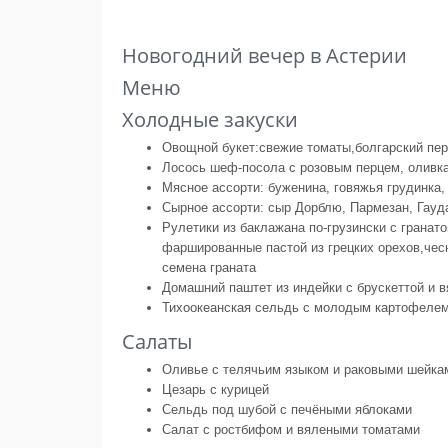
Новогодний вечер в Астерии
Меню
Холодные закуски
Овощной букет:свежие томаты,болгарский пере
Лосось шеф-посола с розовым перцем, оливк
Мясное ассорти: буженина, говяжья грудинка, 
Сырное ассорти: сыр Дорблю, Пармезан, Гауд
Рулетики из баклажана по-грузински с гранат
фаршированные пастой из грецких орехов,чесн
семена граната
Домашний паштет из индейки с брускеттой и 
Тихоокеанская сельдь с молодым картофелем
Салаты
Оливье с телячьим языком и раковыми шейка
Цезарь с курицей
Сельдь под шубой с печёными яблоками
Салат с ростбифом и вялеными томатами