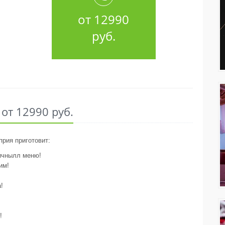
от 12990
руб.
 от 12990 руб.
прия приготовит:
дичнылл меню!
им!
!
у!