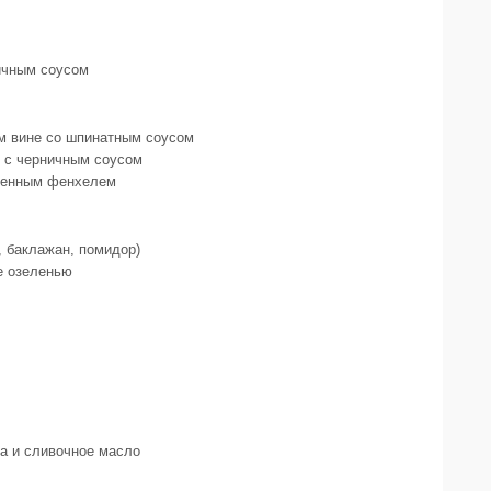
ичным соусом
м вине со шпинатным соусом
о с черничным соусом
аренным фенхелем
, баклажан, помидор)
е озеленью
ка и сливочное масло