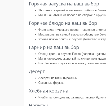
Горячая закуска на ваш выбор
Жюльен с курицей и лесными грибами в блине
Мини шашлычки из лосося на спарже с брусн
Горячее блюдо на ваш выбор
Филе атлантического лосося томленое в бело
Медальоны из свиной вырезки обернутые бек
Утиная ножка Конфи с соусом Демиглас и ж
Гарнир на ваш выбор
Овощи гриль с соусом Песто (паприка, цукини
Мини-картофель жареный на сливочном масл
Рис Басмати с кунжутом и кунжутным маслом
Десерт
Ассорти из мини пирожных
Сезонные фрукты
Хлебная корзина
Чиабатта, солодовая, ржаная,злаковая булоч
Напитки