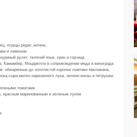
ц; огурцы,редис,зелень..
ами и лимоном
куриный рулет, телячий язык, хрен и горчица
а, Камамбер, Моцарелла в сопровождении меда и винограда
ом: обжаренные до золотистой корочки ломтики баклажана,
ока,сыра,мелко нарезанного лука, зелени кинзы и петрушки,
вялеными томатами
, красным маринованным и зеленым луком
м