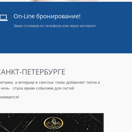
On-Line бронирование!
Заказ столиков по телефону или через интернет
САНКТ-ПЕТЕРБУРГЕ
нтанки, а интерьер в светлых тонах добавляет тепла и
а ночь- стала ярким событием для гостей
взимается!